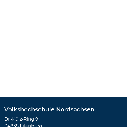
Volkshochschule Nordsachsen
Dr.-Külz-Ring 9
04838 Eilenburg