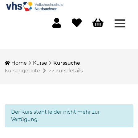
Menü 
Mein Konto
Merkliste
Warenkorb
Home
Kurse
Kurssuche
Kursangebote
>>
Kursdetails
Der Kurs steht leider nicht mehr zur
Verfügung.