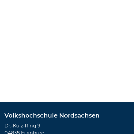
Volkshochschule Nordsachsen
Dr.-Külz-Ring 9
04838 Eilenburg