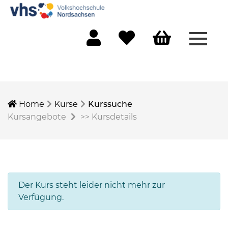
Menü 
Mein Konto
Merkliste
Warenkorb
Home
Kurse
Kurssuche
Kursangebote
>>
Kursdetails
Der Kurs steht leider nicht mehr zur
Verfügung.