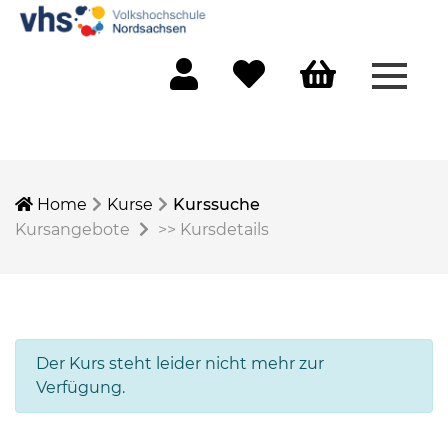
Menü 
Mein Konto
Merkliste
Warenkorb
Home
Kurse
Kurssuche
Kursangebote
>>
Kursdetails
Der Kurs steht leider nicht mehr zur
Verfügung.