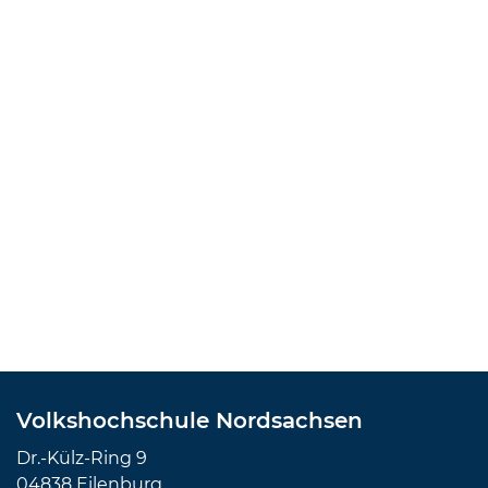
Volkshochschule Nordsachsen
Dr.-Külz-Ring 9
04838 Eilenburg