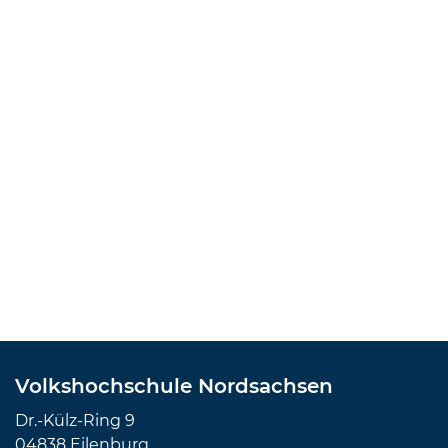
Volkshochschule Nordsachsen
Dr.-Külz-Ring 9
04838 Eilenburg