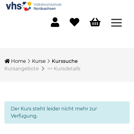
Menü 
Mein Konto
Merkliste
Warenkorb
Home
Kurse
Kurssuche
Kursangebote
>>
Kursdetails
Der Kurs steht leider nicht mehr zur
Verfügung.