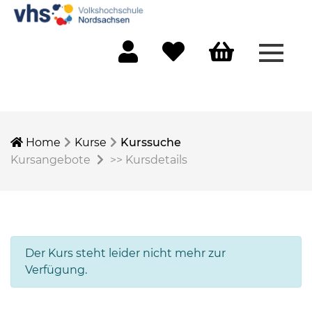
Menü 
Mein Konto
Merkliste
Warenkorb
Home
Kurse
Kurssuche
Kursangebote
>>
Kursdetails
Der Kurs steht leider nicht mehr zur
Verfügung.