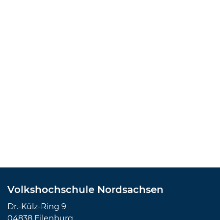
Volkshochschule Nordsachsen
Dr.-Külz-Ring 9
04838 Eilenburg