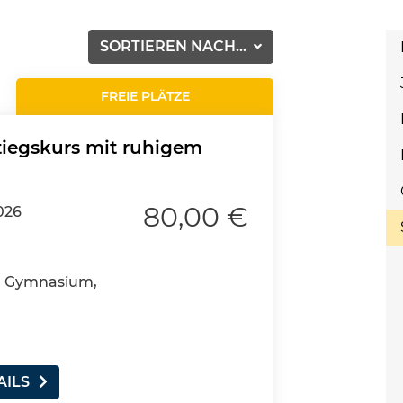
SORTIEREN NACH...
FREIE PLÄTZE
tiegskurs mit ruhigem
80,00 €
026
4, Gymnasium,
AILS