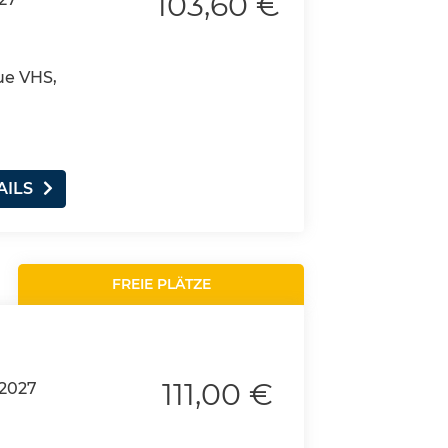
103,60 €
ue VHS,
AILS
FREIE PLÄTZE
111,00 €
.2027