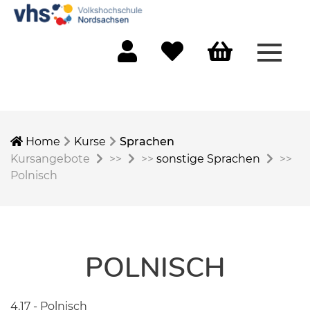
Menü 
Mein Konto
Merkliste
Warenkorb
Home
Kurse
Sprachen
Kursangebote
>>
>>
sonstige Sprachen
>>
Polnisch
POLNISCH
4.17 - Polnisch