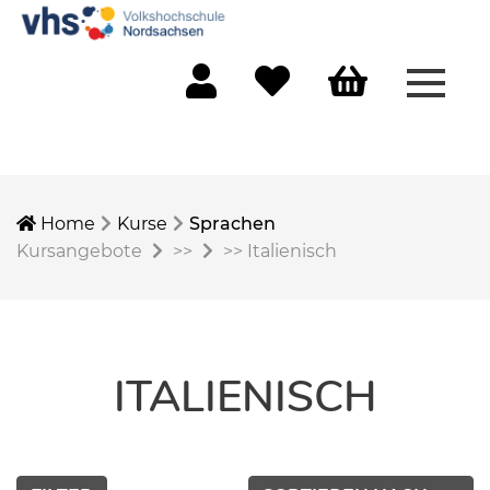
Menü 
Mein Konto
Merkliste
Warenkorb
Home
Kurse
Sprachen
Kursangebote
>>
>>
Italienisch
ITALIENISCH