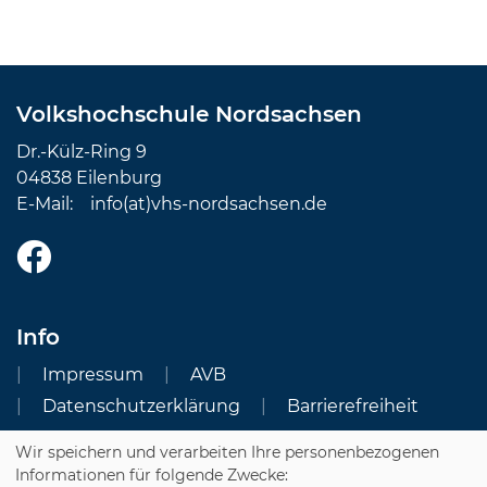
Volkshochschule Nordsachsen
Dr.-Külz-Ring 9
04838 Eilenburg
E-Mail:
info(at)vhs-nordsachsen.de
Info
Impressum
AVB
Datenschutzerklärung
Barrierefreiheit
Wir speichern und verarbeiten Ihre personenbezogenen
Cookie Einstellungen
Informationen für folgende Zwecke: