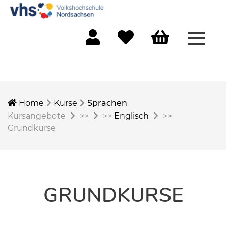
Menü 
Mein Konto
Merkliste
Warenkorb
Home
Kurse
Sprachen
Kursangebote
>>
>>
Englisch
>>
Grundkurse
GRUNDKURSE