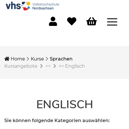
Menü 
Mein Konto
Merkliste
Warenkorb
Home
Kurse
Sprachen
Kursangebote
>>
>>
Englisch
ENGLISCH
Sie können folgende Kategorien auswählen: