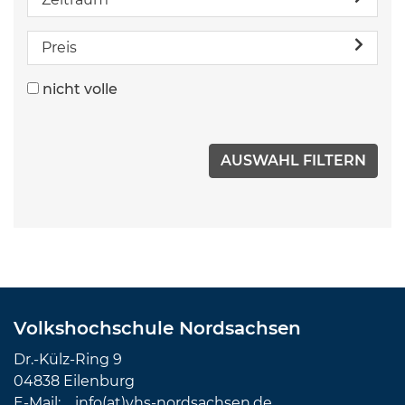
Preis
nicht volle
Volkshochschule Nordsachsen
Dr.-Külz-Ring 9
04838 Eilenburg
E-Mail:
info(at)vhs-nordsachsen.de