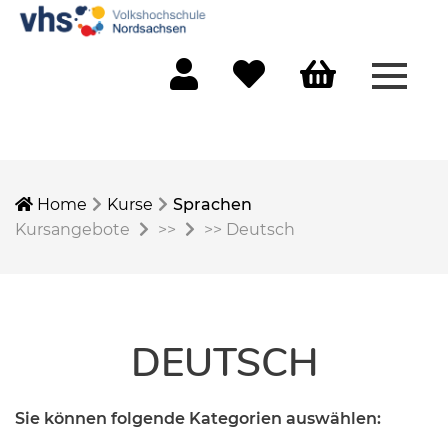
Menü 
Mein Konto
Merkliste
Warenkorb
Home
Kurse
Sprachen
Kursangebote
>>
>>
Deutsch
DEUTSCH
Sie können folgende Kategorien auswählen: