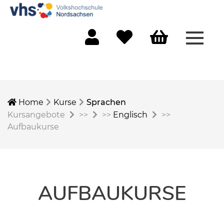
Menü 
Mein Konto
Merkliste
Warenkorb
Home
Kurse
Sprachen
Kursangebote
>>
>>
Englisch
>>
Aufbaukurse
AUFBAUKURSE