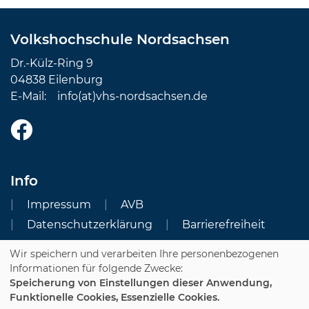
Volkshochschule Nordsachsen
Dr.-Külz-Ring 9
04838 Eilenburg
E-Mail:
info(at)vhs-nordsachsen.de
Info
Impressum
AVB
Datenschutzerklärung
Barrierefreiheit
Wir speichern und verarbeiten Ihre personenbezogenen
Cookie Einstellungen
Informationen für folgende Zwecke:
Speicherung von Einstellungen dieser Anwendung,
Dozenten-Login
Funktionelle Cookies, Essenzielle Cookies.