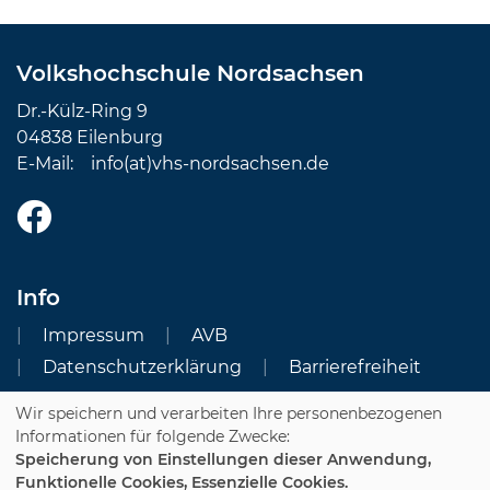
Volkshochschule Nordsachsen
Dr.-Külz-Ring 9
04838 Eilenburg
E-Mail:
info(at)vhs-nordsachsen.de
Info
Impressum
AVB
Datenschutzerklärung
Barrierefreiheit
Wir speichern und verarbeiten Ihre personenbezogenen
Cookie Einstellungen
Informationen für folgende Zwecke:
Speicherung von Einstellungen dieser Anwendung,
Dozenten-Login
Funktionelle Cookies, Essenzielle Cookies.