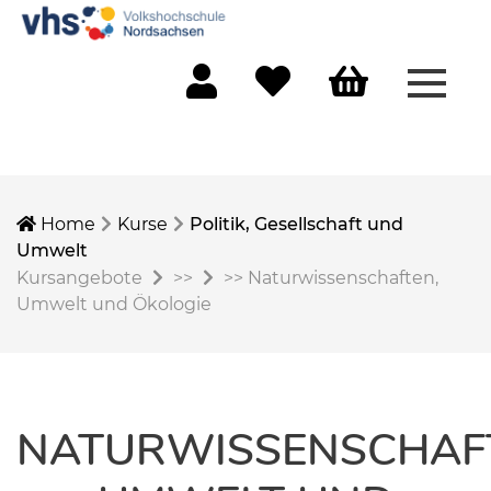
Menü 
Mein Konto
Merkliste
Warenkorb
Home
Kurse
Politik, Gesellschaft und
Umwelt
Kursangebote
>>
>>
Naturwissenschaften,
Umwelt und Ökologie
NATURWISSENSCHAF