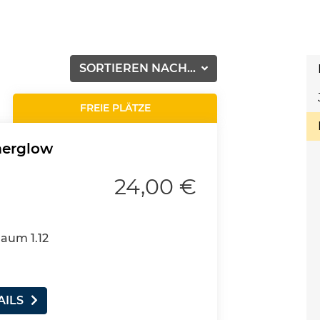
SORTIEREN NACH...
FREIE PLÄTZE
merglow
24,00 €
Raum 1.12
AILS