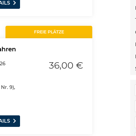
AILS
FREIE PLÄTZE
ahren
36,00 €
026
Nr. 9),
AILS