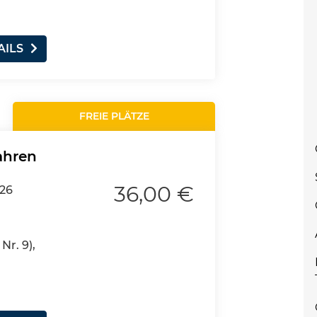
AILS
FREIE PLÄTZE
ahren
36,00 €
026
Nr. 9),