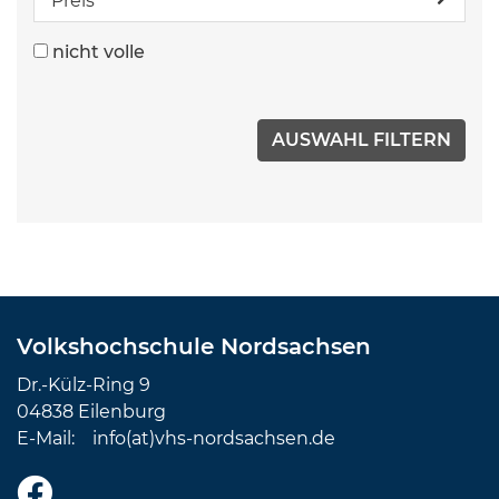
Preis
nicht volle
Volkshochschule Nordsachsen
Dr.-Külz-Ring 9
04838 Eilenburg
E-Mail:
info(at)vhs-nordsachsen.de