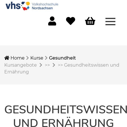
Menü 
Mein Konto
Merkliste
Warenkorb
Home
Kurse
Gesundheit
Kursangebote
>>
>>
Gesundheitswissen und
Ernährung
GESUNDHEITSWISSE
UND ERNÄHRUNG