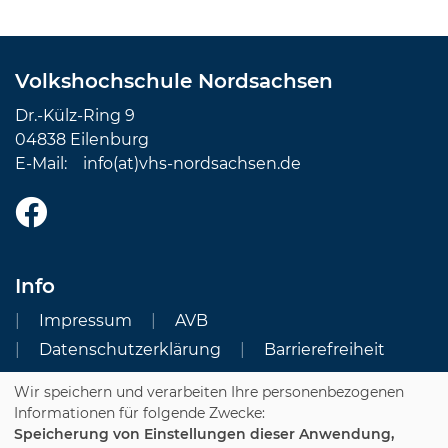
Volkshochschule Nordsachsen
Dr.-Külz-Ring 9
04838 Eilenburg
E-Mail:
info(at)vhs-nordsachsen.de
Info
Impressum
AVB
Datenschutzerklärung
Barrierefreiheit
Wir speichern und verarbeiten Ihre personenbezogenen
Cookie Einstellungen
Informationen für folgende Zwecke:
Speicherung von Einstellungen dieser Anwendung,
Dozenten-Login