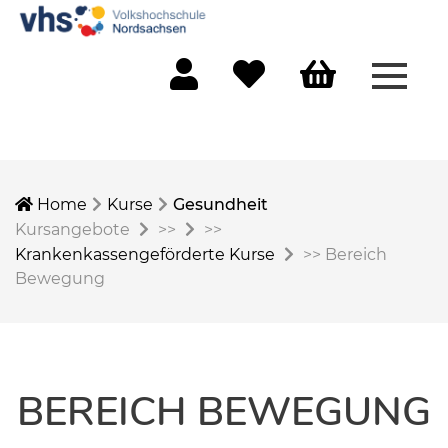
Menü 
Mein Konto
Merkliste
Warenkorb
Home
Kurse
Gesundheit
Kursangebote
>>
>>
Krankenkassengeförderte Kurse
>>
Bereich
Bewegung
BEREICH BEWEGUNG