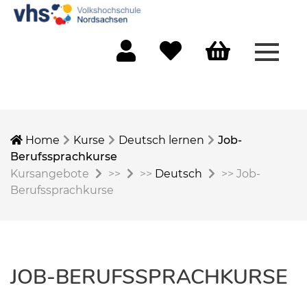
Menü 
Mein Konto
Merkliste
Warenkorb
Home
Kurse
Deutsch lernen
Job-
Berufssprachkurse
Kursangebote
>>
>>
Deutsch
>>
Job-
Berufssprachkurse
JOB-BERUFSSPRACHKURSE