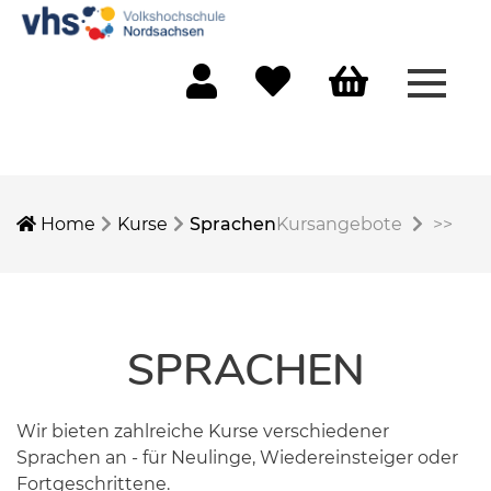
Menü 
Mein Konto
Merkliste
Warenkorb
Home
Kurse
Sprachen
Kursangebote
>>
SPRACHEN
Wir bieten zahlreiche Kurse verschiedener
Sprachen an - für Neulinge, Wiedereinsteiger oder
Fortgeschrittene.