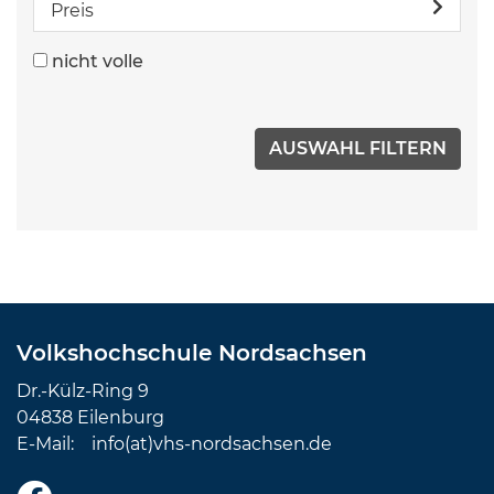
Preis
nicht volle
Volkshochschule Nordsachsen
Dr.-Külz-Ring 9
04838 Eilenburg
E-Mail:
info(at)vhs-nordsachsen.de