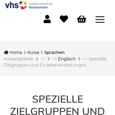
Menü 
Mein Konto
Merkliste
Warenkorb
Home
Kurse
Sprachen
Kursangebote
>>
>>
Englisch
>>
Spezielle
Zielgruppen und Einzelveranstaltungen
SPEZIELLE
ZIELGRUPPEN UND