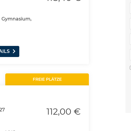
4, Gymnasium,
AILS
FREIE PLÄTZE
112,00 €
27