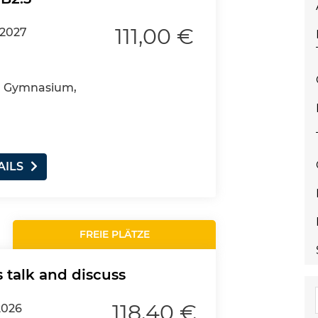
111,00 €
.2027
4, Gymnasium,
AILS
FREIE PLÄTZE
s talk and discuss
118,40 €
2026