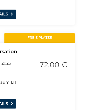
AILS
FREIE PLÄTZE
rsation
72,00 €
.2026
Raum 1.11
AILS