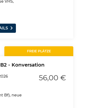
ue VHS,
AILS
FREIE PLÄTZE
 B2 - Konversation
56,00 €
2026
nt Bf), neue