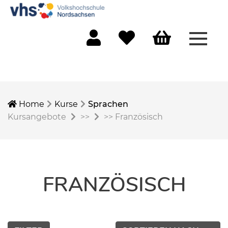
Menü 
Mein Konto
Merkliste
Warenkorb
Home
Kurse
Sprachen
Kursangebote
>>
>>
Französisch
FRANZÖSISCH