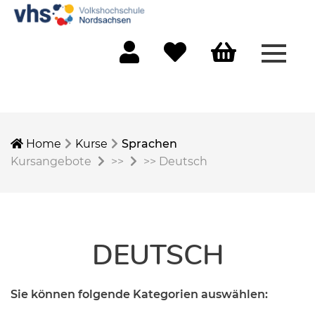
Menü 
Mein Konto
Merkliste
Warenkorb
Home
Kurse
Sprachen
Kursangebote
>>
>>
Deutsch
DEUTSCH
Sie können folgende Kategorien auswählen: