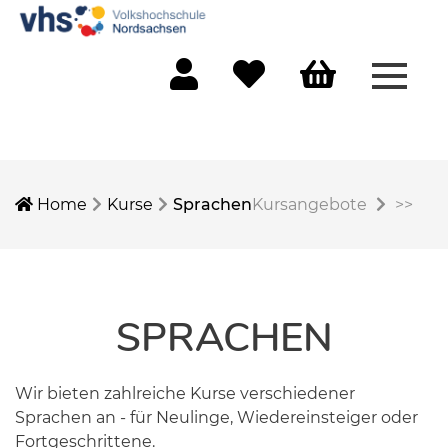
Menü 
Mein Konto
Merkliste
Warenkorb
Home
Kurse
Sprachen
Kursangebote
>>
SPRACHEN
Wir bieten zahlreiche Kurse verschiedener
Sprachen an - für Neulinge, Wiedereinsteiger oder
Fortgeschrittene.