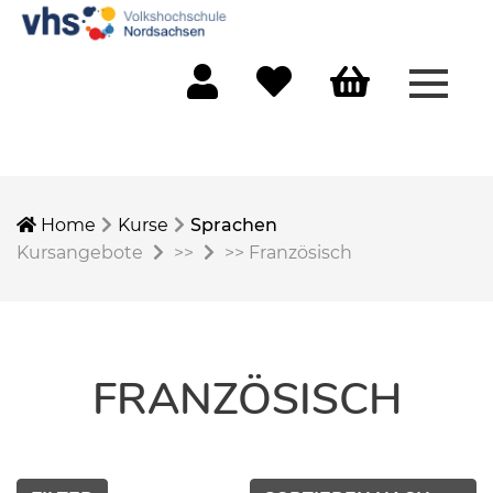
Menü 
Mein Konto
Merkliste
Warenkorb
Home
Kurse
Sprachen
Kursangebote
>>
>>
Französisch
FRANZÖSISCH