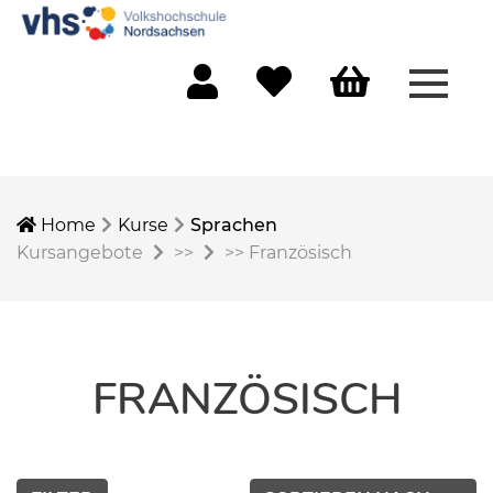
Menü 
Mein Konto
Merkliste
Warenkorb
Home
Kurse
Sprachen
Kursangebote
>>
>>
Französisch
FRANZÖSISCH