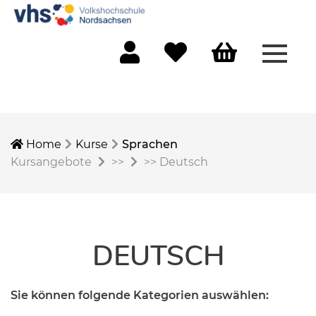
Menü 
Mein Konto
Merkliste
Warenkorb
Home
Kurse
Sprachen
Kursangebote
>>
>>
Deutsch
DEUTSCH
Sie können folgende Kategorien auswählen: