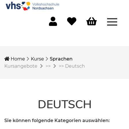
Menü 
Mein Konto
Merkliste
Warenkorb
Home
Kurse
Sprachen
Kursangebote
>>
>>
Deutsch
DEUTSCH
Sie können folgende Kategorien auswählen: