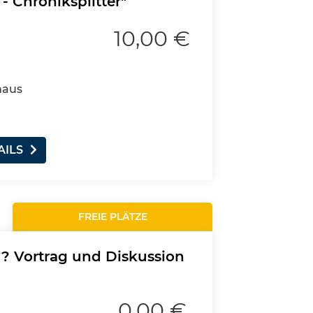
- Chroniksplitter"
10,00 €
haus
AILS
FREIE PLÄTZE
"? Vortrag und Diskussion
0,00 €