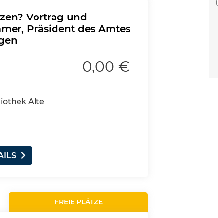
zen? Vortrag und
amer, Präsident des Amtes
ngen
0,00 €
liothek Alte
AILS
FREIE PLÄTZE