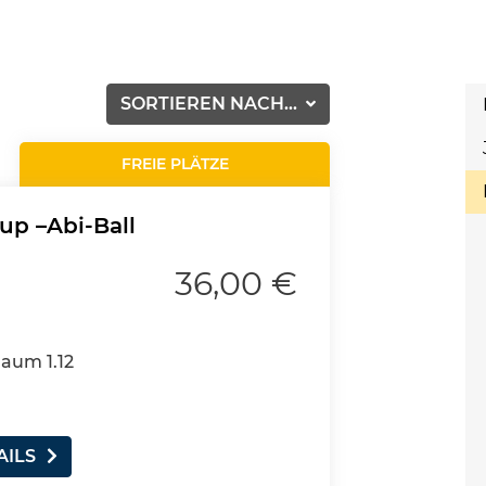
SORTIEREN NACH...
FREIE PLÄTZE
p –Abi-Ball
36,00 €
Raum 1.12
AILS