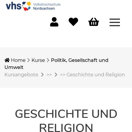
Menü 
Mein Konto
Merkliste
Warenkorb
Home
Kurse
Politik, Gesellschaft und
Umwelt
Kursangebote
>>
>>
Geschichte und Religion
GESCHICHTE UND
RELIGION