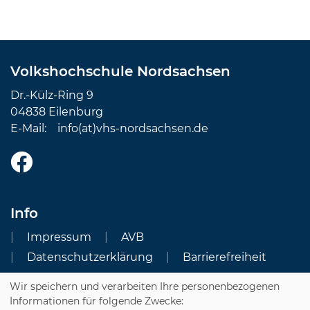
Volkshochschule Nordsachsen
Dr.-Külz-Ring 9
04838 Eilenburg
E-Mail:
info(at)vhs-nordsachsen.de
Info
Impressum
AVB
Datenschutzerklärung
Barrierefreiheit
Wir speichern und verarbeiten Ihre personenbezogenen
Cookie Einstellungen
Informationen für folgende Zwecke: