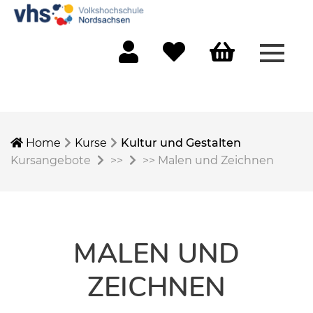
Menü 
Mein Konto
Merkliste
Warenkorb
Home
Kurse
Kultur und Gestalten
Kursangebote
>>
>>
Malen und Zeichnen
MALEN UND
ZEICHNEN