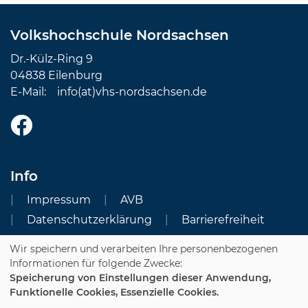
Volkshochschule Nordsachsen
Dr.-Külz-Ring 9
04838 Eilenburg
E-Mail:
info(at)vhs-nordsachsen.de
Info
Impressum
AVB
Datenschutzerklärung
Barrierefreiheit
Wir speichern und verarbeiten Ihre personenbezogenen
Cookie Einstellungen
Informationen für folgende Zwecke:
Speicherung von Einstellungen dieser Anwendung,
Dozenten-Login
Funktionelle Cookies, Essenzielle Cookies.