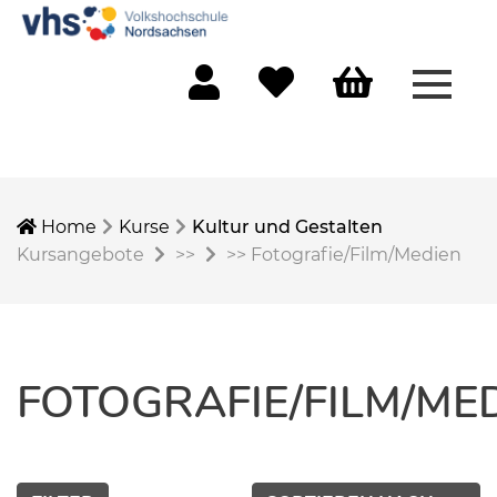
Menü 
Mein Konto
Merkliste
Warenkorb
Home
Kurse
Kultur und Gestalten
Kursangebote
>>
>>
Fotografie/Film/Medien
FOTOGRAFIE/FILM/ME