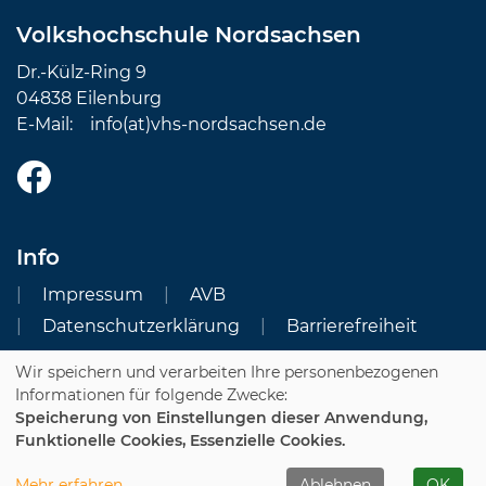
Volkshochschule Nordsachsen
Dr.-Külz-Ring 9
04838 Eilenburg
E-Mail:
info(at)vhs-nordsachsen.de
Info
Impressum
AVB
Datenschutzerklärung
Barrierefreiheit
Wir speichern und verarbeiten Ihre personenbezogenen
Cookie Einstellungen
Informationen für folgende Zwecke:
Speicherung von Einstellungen dieser Anwendung,
Dozenten-Login
Funktionelle Cookies, Essenzielle Cookies.
WIDERRUFSFORMULAR
Mehr erfahren
Ablehnen
OK