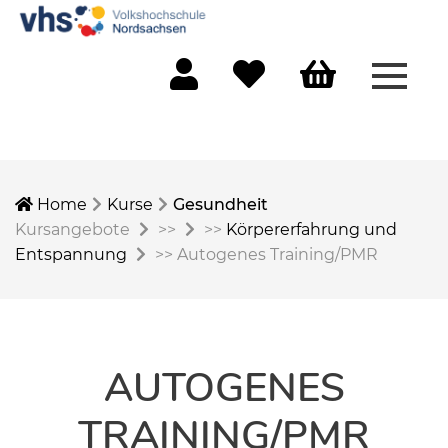
Menü 
Mein Konto
Merkliste
Warenkorb
Home
Kurse
Gesundheit
Kursangebote
>>
>>
Körpererfahrung und
Entspannung
>>
Autogenes Training/PMR
AUTOGENES
TRAINING/PMR