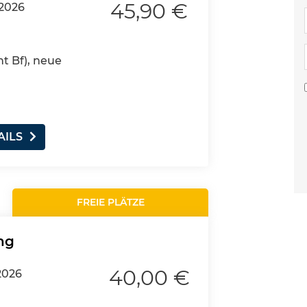
45,90 €
.2026
nt Bf), neue
AILS
FREIE PLÄTZE
ng
40,00 €
2026