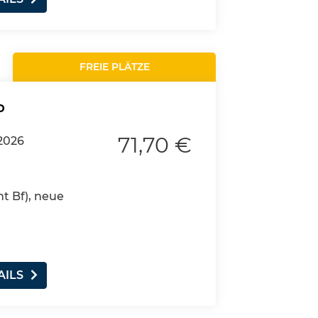
FREIE PLÄTZE
o
71,70 €
.2026
nt Bf), neue
AILS