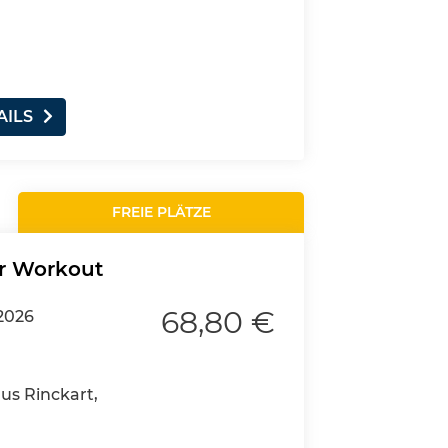
AILS
FREIE PLÄTZE
er Workout
68,80 €
.2026
aus Rinckart,