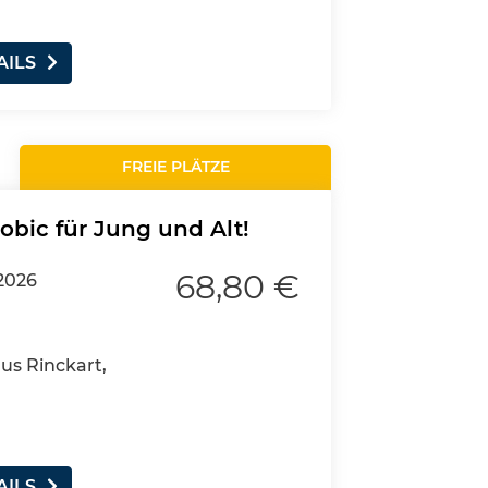
AILS
FREIE PLÄTZE
obic für Jung und Alt!
68,80 €
.2026
aus Rinckart,
AILS