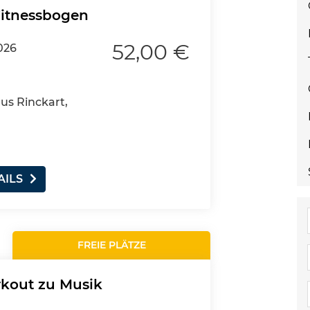
Fitnessbogen
52,00 €
026
aus Rinckart,
AILS
FREIE PLÄTZE
rkout zu Musik