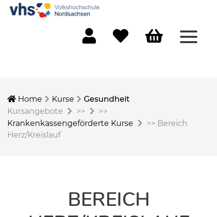
Menü 
Mein Konto
Merkliste
Warenkorb
Home
Kurse
Gesundheit
Kursangebote
>>
>>
Krankenkassengeförderte Kurse
>>
Bereich
Herz/Kreislauf
BEREICH