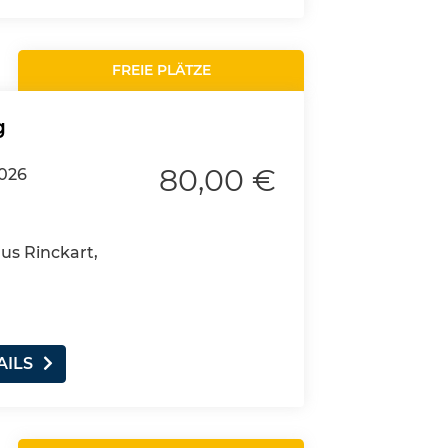
FREIE PLÄTZE
g
80,00 €
2026
aus Rinckart,
AILS