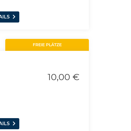
AILS
FREIE PLÄTZE
10,00 €
u
AILS