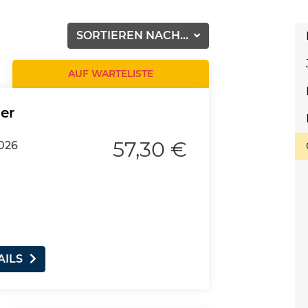
SORTIEREN NACH...
AUF WARTELISTE
er
57,30 €
026
AILS