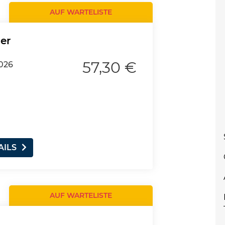
AUF WARTELISTE
er
57,30 €
026
AILS
AUF WARTELISTE