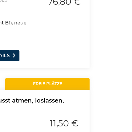
76,80 €
nt Bf), neue
AILS
FREIE PLÄTZE
st atmen, loslassen,
11,50 €