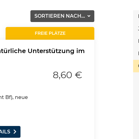
SORTIEREN NACH...
FREIE PLÄTZE
atürliche Unterstützung im
8,60 €
nt Bf), neue
AILS