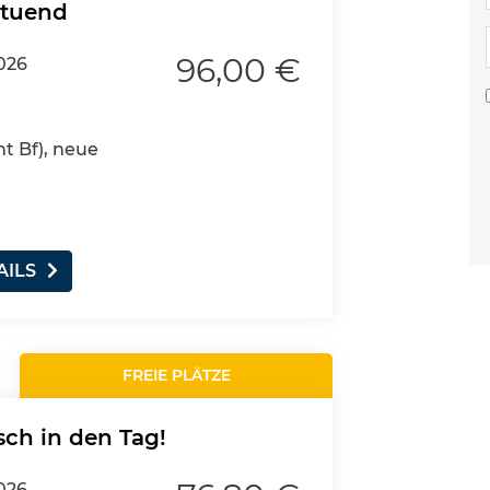
ltuend
96,00 €
2026
nt Bf), neue
AILS
FREIE PLÄTZE
sch in den Tag!
2026