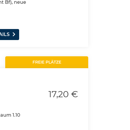
nt Bf), neue
AILS
FREIE PLÄTZE
17,20 €
Raum 1.10