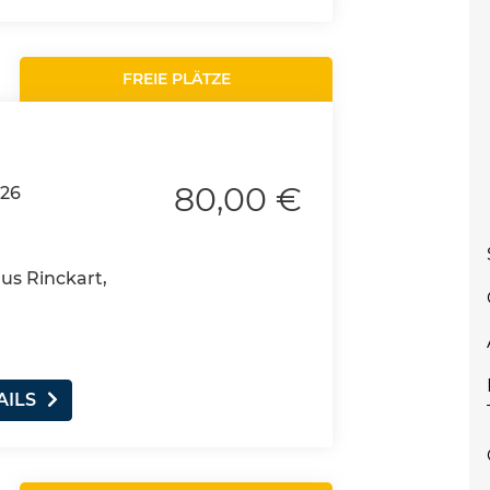
FREIE PLÄTZE
80,00 €
026
aus Rinckart,
AILS