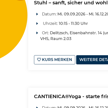
Stuhl – sanft, sicher und woh
Datum:
Mi.
09.09.2026 -
Mi.
16.12.
Uhrzeit:
10:15 - 11:30 Uhr
Ort:
Delitzsch, Eisenbahnstr. 14 (u
VHS, Raum 2.03
KURS MERKEN
WEITERE DET
CANTIENICA®Yoga - starte fri
Datum:
Mi.
09.09.2026 -
Mi.
16.12.