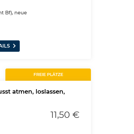
nt Bf), neue
AILS
FREIE PLÄTZE
st atmen, loslassen,
11,50 €