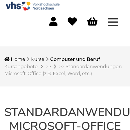
Menü 
Mein Konto
Merkliste
Warenkorb
Home
Kurse
Computer und Beruf
Kursangebote
>>
>>
Standardanwendungen
Microsoft-Office (z.B. Excel, Word, etc.)
STANDARDANWENDU
MICROSOFT-OFFICE