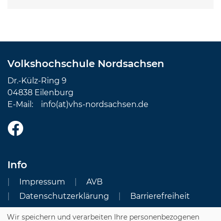
Volkshochschule Nordsachsen
Dr.-Külz-Ring 9
04838 Eilenburg
E-Mail:
info(at)vhs-nordsachsen.de
Info
Impressum
AVB
Datenschutzerklärung
Barrierefreiheit
Wir speichern und verarbeiten Ihre personenbezogenen
Cookie Einstellungen