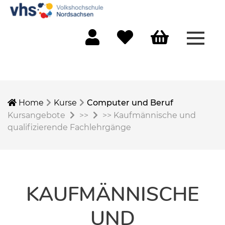
Menü 
Mein Konto
Merkliste
Warenkorb
Home
Kurse
Computer und Beruf
Kursangebote
>>
>>
Kaufmännische und
qualifizierende Fachlehrgänge
KAUFMÄNNISCHE
UND