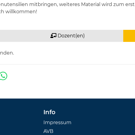
enutensilien mitbringen, weiteres Material wird zum er
ich willkommen!
Dozent(en)
anden.
Info
Impressum
AVB