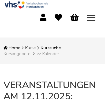
Menü 
Mein Konto
Merkliste
Warenkorb
Home
Kurse
Kurssuche
Kursangebote
>>
Kalender
VERANSTALTUNGEN
AM 12.11.2025: