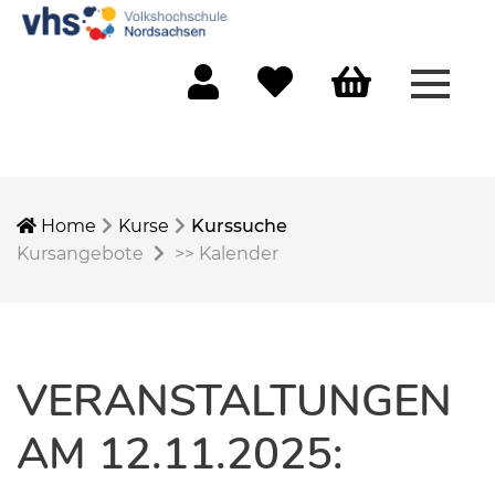
Menü 
Mein Konto
Merkliste
Warenkorb
Home
Kurse
Kurssuche
Kursangebote
>>
Kalender
VERANSTALTUNGEN
AM 12.11.2025: