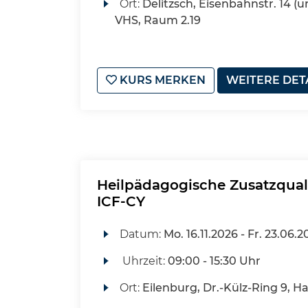
Ort:
Delitzsch, Eisenbahnstr. 14 (u
VHS, Raum 2.19
KURS MERKEN
WEITERE DET
Heilpädagogische Zusatzquali
ICF-CY
Datum:
Mo.
16.11.2026 -
Fr.
23.06.2
Uhrzeit:
09:00 - 15:30 Uhr
Ort:
Eilenburg, Dr.-Külz-Ring 9, H