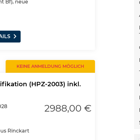
nt Bf), neue
AILS
KEINE ANMELDUNG MÖGLICH
fikation (HPZ-2003) inkl.
2988,00 €
028
aus Rinckart