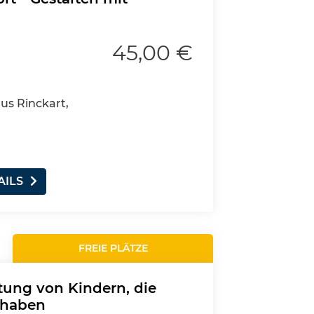
45,00 €
aus Rinckart,
AILS
FREIE PLÄTZE
itung von Kindern, die
 haben