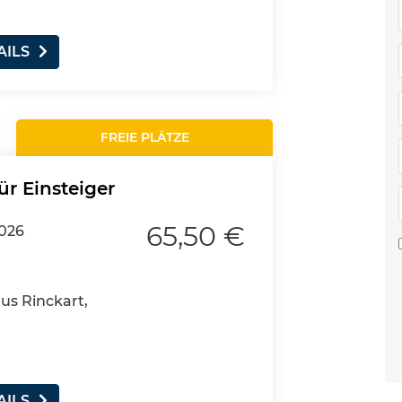
AILS
FREIE PLÄTZE
ür Einsteiger
65,50 €
2026
aus Rinckart,
AILS