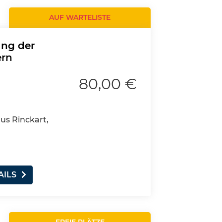
AUF WARTELISTE
ung der
ern
80,00 €
aus Rinckart,
AILS