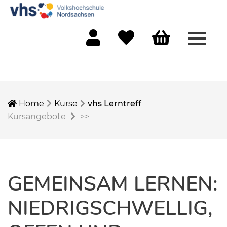
Menü 
Mein Konto
Merkliste
Warenkorb
Home
Kurse
vhs Lerntreff
Kursangebote
>>
GEMEINSAM LERNEN:
NIEDRIGSCHWELLIG,