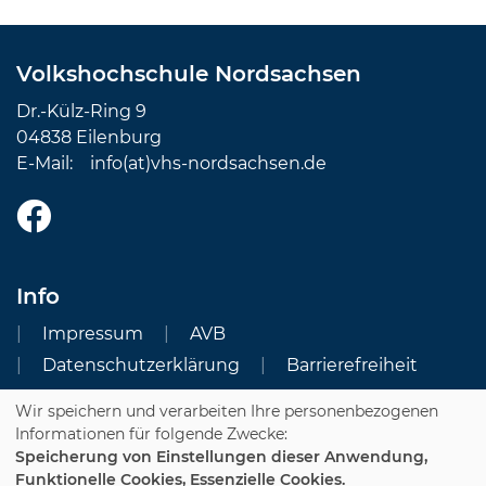
Volkshochschule Nordsachsen
Dr.-Külz-Ring 9
04838 Eilenburg
E-Mail:
info(at)vhs-nordsachsen.de
Info
Impressum
AVB
Datenschutzerklärung
Barrierefreiheit
Wir speichern und verarbeiten Ihre personenbezogenen
Cookie Einstellungen
Informationen für folgende Zwecke:
Speicherung von Einstellungen dieser Anwendung,
Dozenten-Login
Funktionelle Cookies, Essenzielle Cookies.