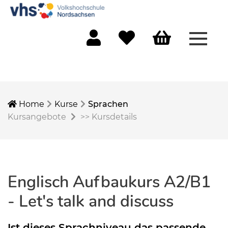
Menü 
Mein Konto
Merkliste
Warenkorb
Home
Kurse
Sprachen
Kursangebote
>>
Kursdetails
Englisch Aufbaukurs A2/B1
- Let's talk and discuss
Ist dieses Sprachniveau das passende