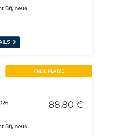
nt Bf), neue
AILS
FREIE PLÄTZE
88,80 €
026
nt Bf), neue