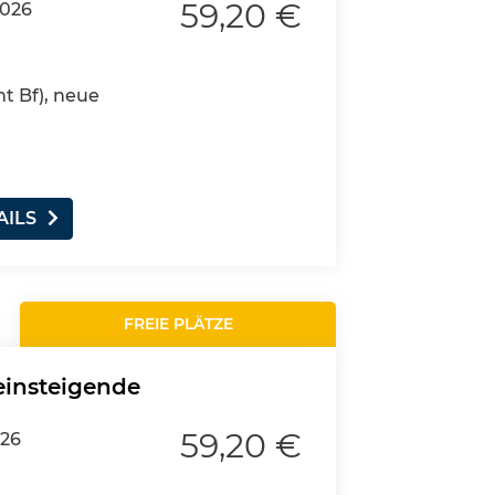
59,20 €
2026
nt Bf), neue
AILS
FREIE PLÄTZE
einsteigende
59,20 €
026