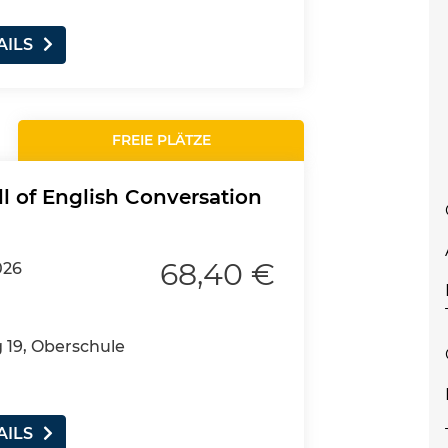
AILS
FREIE PLÄTZE
ll of English Conversation
68,40 €
026
19, Oberschule
AILS