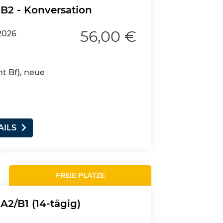
 B2 - Konversation
56,00 €
2026
nt Bf), neue
AILS
FREIE PLÄTZE
A2/B1 (14-tägig)