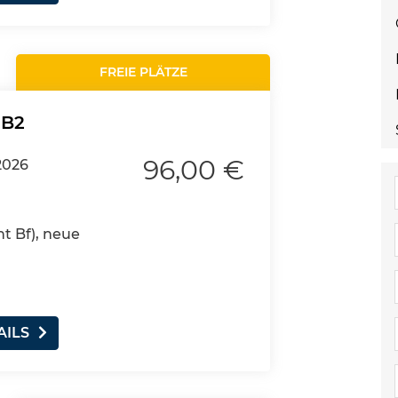
FREIE PLÄTZE
 B2
96,00 €
2026
nt Bf), neue
AILS