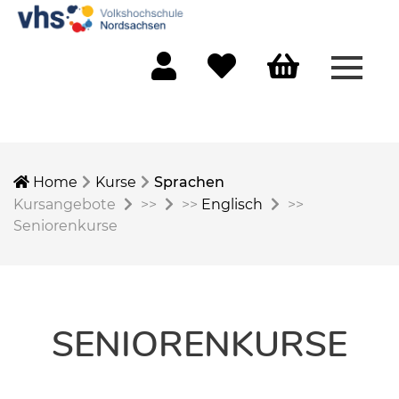
Menü 
Mein Konto
Merkliste
Warenkorb
Home
Kurse
Sprachen
Kursangebote
>>
>>
Englisch
>>
Seniorenkurse
SENIORENKURSE